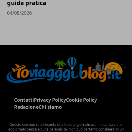
guida pratica
04/08/2026
Contatti
Privacy Policy
Cookie Policy
Redazione
Chi siamo
Questo sito non rappresenta una testata giornalistica in quanto viene
aggiornato senza alcuna periodicità. Non può pertanto considerarsi un