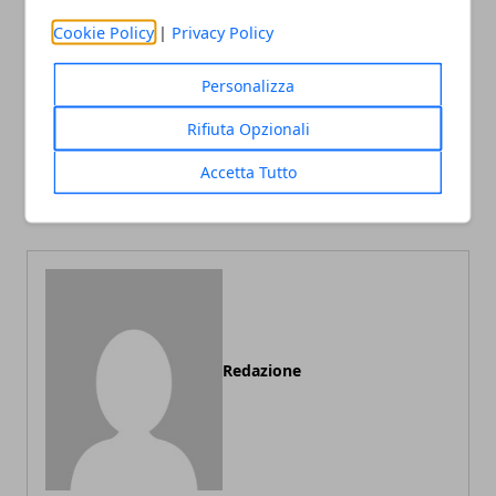
Cookie Policy
|
Privacy Policy
Articolo Precedente
Articolo Successivo
Personalizza
Borghi in Sardegna:
Vacanze alle Terme di Riolo
Orgosolo (Nuoro-
Rifiuta Opzionali
(Ravenna-Emilia Romagna):
Supramonte), Aggius
offerte viaggio valide fino
Accetta Tutto
(Olbia-Tempio), Laconi
al 31 Marzo 2012
(Oristano) e Sardara
Redazione