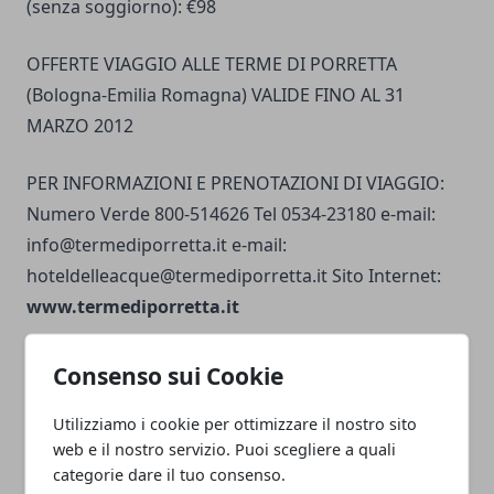
(senza soggiorno): €98
OFFERTE VIAGGIO ALLE TERME DI PORRETTA
(Bologna-Emilia Romagna) VALIDE FINO AL 31
MARZO 2012
PER INFORMAZIONI E PRENOTAZIONI DI VIAGGIO:
Numero Verde 800-514626 Tel 0534-23180 e-mail:
info@termediporretta.it
e-mail:
hoteldelleacque@termediporretta.it
Sito Internet:
www.termediporretta.it
Consenso sui Cookie
Utilizziamo i cookie per ottimizzare il nostro sito
web e il nostro servizio. Puoi scegliere a quali
Facebook
Twitter
Whatsapp
categorie dare il tuo consenso.