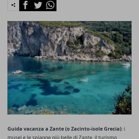
Facebook
Twitter
Whatsapp
Guida vacanza a Zante (o Zacinto-isole Grecia)
: i
musei e le spiagge più belle di Zante, il turismo