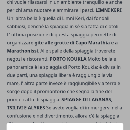
chi vuole rilassarsi in un ambiente tranquillo e anche
per chi ama nuotare e ammirare i pesci.
LIMNI KERI
Un' altra bella è quella di Limni Keri, dai fondali
sabbiosi, benchè la spiaggia in sè sia fatta di ciotoli.
L' ottima posizione di questa spiaggia permette di
organizzare
gite alle grotte di Capo Marathia e a
Marathonissi
. Alle spalle della spiaggia troverete
negozi e ristoranti.
PORTO KOUKLA
Molto bella e
panoramica è la spiaggia di Porto Koukla: è divisa in
due parti, una spiaggia libera è raggiungibile via
mare, l' altra parte invece è raggiungibile via terra e
sorge dopo il promontorio che segna la fine del
primo tratto di spiaggia.
SPIAGGE DI LAGANAS,
TSILIVI E ALYKES
Se avete voglia di immergervi nella
confusione e nel divertimento, allora c'è la spiaggia
di Laganas, la più conosciuta e commerciale di tutta