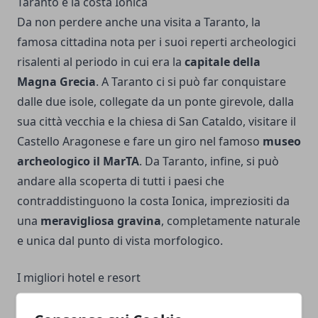
Taranto e la costa Ionica
Da non perdere anche una visita a Taranto, la
famosa cittadina nota per i suoi reperti archeologici
risalenti al periodo in cui era la
capitale della
Magna Grecia
. A Taranto ci si può far conquistare
dalle due isole, collegate da un ponte girevole, dalla
sua città vecchia e la chiesa di San Cataldo, visitare il
Castello Aragonese e fare un giro nel famoso
museo
archeologico il MarTA
. Da Taranto, infine, si può
andare alla scoperta di tutti i paesi che
contraddistinguono la costa Ionica, impreziositi da
una
meravigliosa gravina
, completamente naturale
e unica dal punto di vista morfologico.
I migliori hotel e resort
Come accennato all’inizio, le strutture ricettive che
puoi trovare in questa regione sono tantissime e