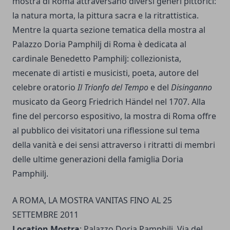
mostra di Roma attraversano diversi generi pittorici:
la natura morta, la pittura sacra e la ritrattistica.
Mentre la quarta sezione tematica della mostra al
Palazzo Doria Pamphilj di Roma è dedicata al
cardinale Benedetto Pamphilj: collezionista,
mecenate di artisti e musicisti, poeta, autore del
celebre oratorio
Il Trionfo del Tempo
e del
Disinganno
musicato da Georg Friedrich Händel nel 1707. Alla
fine del percorso espositivo, la mostra di Roma offre
al pubblico dei visitatori una riflessione sul tema
della vanità e dei sensi attraverso i ritratti di membri
delle ultime generazioni della famiglia Doria
Pamphilj.
A ROMA, LA MOSTRA VANITAS FINO AL 25
SETTEMBRE 2011
Location Mostra
: Palazzo Doria Pamphilj, Via del