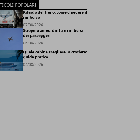
TICOLI POPOLARI
Ritardo del treno: come chiedere il
rimborso
07/08/2026
Sciopero aereo: diritti e rimborsi
dei passeggeri
06/08/2026
Quale cabina scegliere in crociera:
guida pratica
04/08/2026