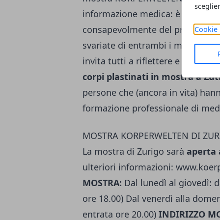
sceglie
informazione medica: è compito 
consapevolmente del proprio cor
Cookie 
svariate di entrambi i medici ha
invita tutti a riflettere e ad oc
corpi plastinati in mostra a Zu
persone che (ancora in vita) hann
formazione professionale di medic
MOSTRA KORPERWELTEN DI ZURIGO
La mostra di Zurigo sarà
aperta 
ulteriori informazioni:
www.koerp
MOSTRA:
Dal lunedì al giovedì: d
ore 18.00) Dal venerdì alla domeni
entrata ore 20.00)
INDIRIZZO M