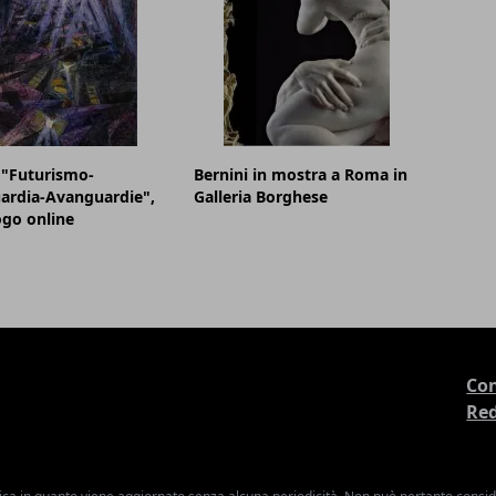
 "Futurismo-
Bernini in mostra a Roma in
ardia-Avanguardie",
Galleria Borghese
logo online
Con
Re