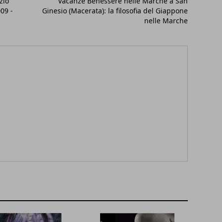
zio
Vacanze Benessere nelle Marche a San
09 -
Ginesio (Macerata): la filosofia del Giappone
nelle Marche