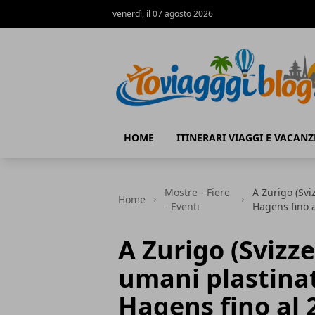
venerdì, il 07 agosto 2026
Io Viaggi Blog
HOME
ITINERARI VIAGGI E VACANZ
Mostre - Fiere
A Zurigo (Svi
Home
- Eventi
Hagens fino 
A Zurigo (Svizze
umani plastinat
Hagens fino al 