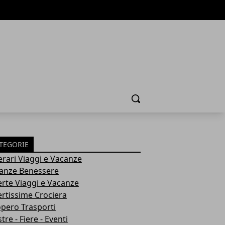
Cerca
TEGORIE
nerari Viaggi e Vacanze
anze Benessere
erte Viaggi e Vacanze
ertissime Crociera
opero Trasporti
re - Fiere - Eventi