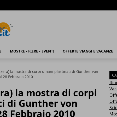
E
MOSTRE - FIERE - EVENTI
OFFERTE VIAGGI E VACANZE
zzera) la mostra di corpi umani plastinati di Gunther von
CA
al 28 Febbraio 2010
Iti
Vac
ra) la mostra di corpi
Off
i di Gunther von
Off
Sci
28 Febbraio 2010
Most