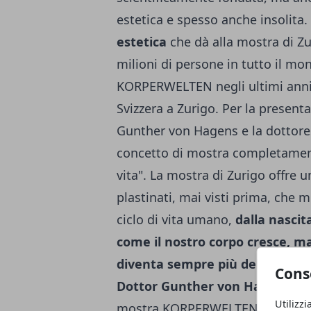
estetica e spesso anche insolita
estetica
che dà alla mostra di Zu
milioni di persone in tutto il mo
KORPERWELTEN negli ultimi anni. 
Svizzera a Zurigo. Per la presenta
Gunther von Hagens e la dottore
concetto di mostra completamen
vita". La mostra di Zurigo offre 
plastinati, mai visti prima, che 
ciclo di vita umano,
dalla nascit
come il nostro corpo cresce, ma
diventa sempre più debole
dura
Cons
Dottor Gunther von Hagens e l
Utilizzi
mostra KORPERWELTEN contribui