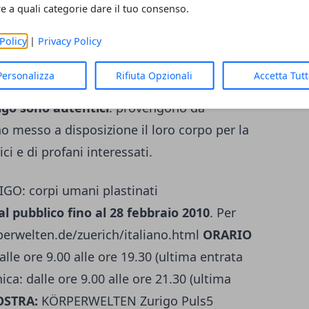
re a quali categorie dare il tuo consenso.
di ogni singolo individuo occuparsi
po. La combinazione delle passioni
Policy
|
Privacy Policy
nno fatto nascere una mostra unica, che
Personalizza
Rifiuta Opzionali
Accetta Tut
cuparsi attivamente del corpo umano.
Tutti i
tigo sono autentici
: provengono da
o messo a disposizione il loro corpo per la
i e di profani interessati.
: corpi umani plastinati
al pubblico fino al 28 febbraio 2010
. Per
erwelten.de/zuerich/italiano.html
ORARIO
alle ore 9.00 alle ore 19.30 (ultima entrata
ca: dalle ore 9.00 alle ore 21.30 (ultima
OSTRA:
KÖRPERWELTEN Zurigo Puls5