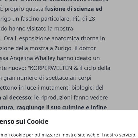
. È proprio questa
fusione di scienza ed
rigo un fascino particolare. Più di 28
ndo hanno visitato la mostra
Ora l' esposizione anatomica ritorna in
zione della mostra a Zurigo, il dottor
ssa Angelina Whalley hanno ideato un
te nuovo: "KORPERWELTEN & il ciclo della
un gran numero di spettacolari corpi
mettono in luce i mutamenti biologici del
a al decesso
: le riproduzioni fanno vedere
tura, raggiunge il suo culmine e infine
nte il processo d' invecchiamento.
Il
enso sui Cookie
a dottoressa Angelina Whalley
con la
amo i cookie per ottimizzare il nostro sito web e il nostro servizio.
socono anche ad una preventiva