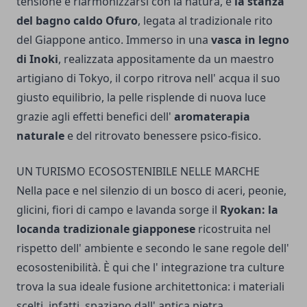
tensione e riarmonizzarsi con la natura, è
la stanza
del bagno caldo Ofuro
, legata al tradizionale rito
del Giappone antico. Immerso in una
vasca in legno
di Inoki
, realizzata appositamente da un maestro
artigiano di Tokyo, il corpo ritrova nell' acqua il suo
giusto equilibrio, la pelle risplende di nuova luce
grazie agli effetti benefici dell'
aromaterapia
naturale
e del ritrovato benessere psico-fisico.
UN TURISMO ECOSOSTENIBILE NELLE MARCHE
Nella pace e nel silenzio di un bosco di aceri, peonie,
glicini, fiori di campo e lavanda sorge il
Ryokan: la
locanda tradizionale giapponese
ricostruita nel
rispetto dell' ambiente e secondo le sane regole dell'
ecosostenibilità. È qui che l' integrazione tra culture
trova la sua ideale fusione architettonica: i materiali
scelti, infatti, spaziano dall' antica pietra