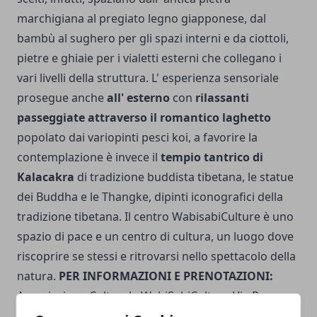
marchigiana al pregiato legno giapponese, dal
bambù al sughero per gli spazi interni e da ciottoli,
pietre e ghiaie per i vialetti esterni che collegano i
vari livelli della struttura. L' esperienza sensoriale
prosegue anche
all' esterno
con
rilassanti
passeggiate attraverso il romantico laghetto
popolato dai variopinti pesci koi, a favorire la
contemplazione è invece il
tempio tantrico di
Kalacakra
di tradizione buddista tibetana, le statue
dei Buddha e le Thangke, dipinti iconografici della
tradizione tibetana. Il centro WabisabiCulture è uno
spazio di pace e un centro di cultura, un luogo dove
riscoprire se stessi e ritrovarsi nello spettacolo della
natura.
PER INFORMAZIONI E PRENOTAZIONI:
Associazione Culturale WabiSabiCulture Via Papa
Giovanni XXIII 23, San Ginesio, 62026 (Macerata) Sito