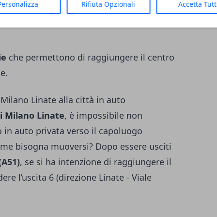
Personalizza
Rifiuta Opzionali
Accetta Tut
ie
che permettono di raggiungere il centro
e.
Milano Linate alla città in auto
i Milano Linate
, è impossibile non
to in auto privata verso il capoluogo
ome bisogna muoversi? Dopo essere usciti
(A51)
, se si ha intenzione di raggiungere il
ere l’uscita 6 (direzione Linate - Viale