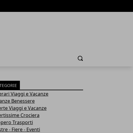
Cerca
TEGORIE
nerari Viaggi e Vacanze
anze Benessere
erte Viaggi e Vacanze
ertissime Crociera
opero Trasporti
re - Fiere - Eventi