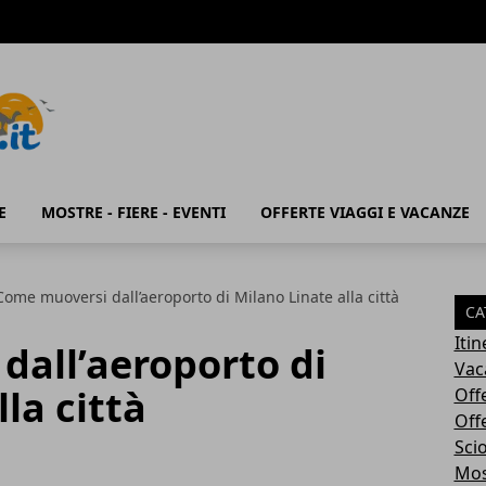
E
MOSTRE - FIERE - EVENTI
OFFERTE VIAGGI E VACANZE
Come muoversi dall’aeroporto di Milano Linate alla città
CA
Iti
dall’aeroporto di
Vac
la città
Off
Off
Sci
Most