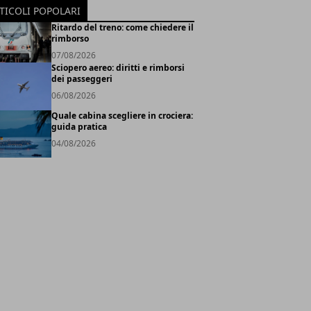
TICOLI POPOLARI
Ritardo del treno: come chiedere il
rimborso
07/08/2026
Sciopero aereo: diritti e rimborsi
dei passeggeri
06/08/2026
Quale cabina scegliere in crociera:
guida pratica
04/08/2026