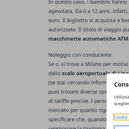
In questo caso, i bambini hanno la
agevolata. Da 0 a 12 anni, infatti,
euro. Il biglietto si acquista a 
autorizzate. Il titolo di viaggio 
macchinette automatiche ATM
Noleggio con conducente
Se ci si trova a Milano per motiv
dallo
scalo aeroportuale di Lin
(se stai cercando informazioni in
Cons
puoi trovare diverse specifiche ut
Utilizzi
di tariffe precise. I personal drive
sceglie
mercato per quanto riguarda il p
Cookie 
specificare che, quando si sceglie
selezionare la tipologia di auto 