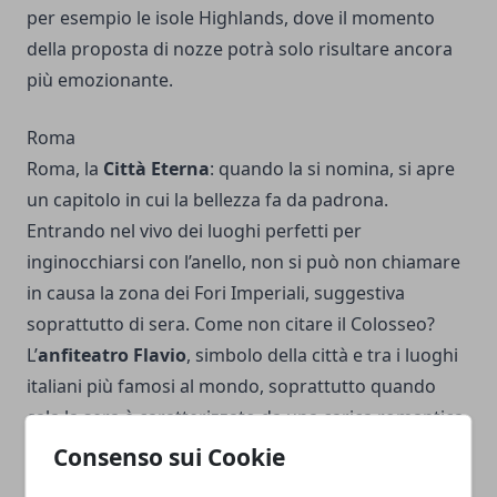
per esempio le isole Highlands, dove il momento
della proposta di nozze potrà solo risultare ancora
più emozionante.
Roma
Roma, la
Città Eterna
: quando la si nomina, si apre
un capitolo in cui la bellezza fa da padrona.
Entrando nel vivo dei luoghi perfetti per
inginocchiarsi con l’anello, non si può non chiamare
in causa la zona dei Fori Imperiali, suggestiva
soprattutto di sera. Come non citare il Colosseo?
L’
anfiteatro Flavio
, simbolo della città e tra i luoghi
italiani più famosi al mondo, soprattutto quando
cala la sera è caratterizzato da una carica romantica
senza eguali. Proseguendo con l’elenco dei luoghi
Consenso sui Cookie
perfetti per la proposta di matrimonio a Roma,