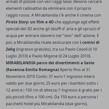
armati di pistole con veri raggi laser, de­vono cercare
elementi radioat­tivi da eliminare con il proprio
raggio rosso.
A Mirabilandia c'è anche il cinema con
Pirate Story
: un film a 4D
che aggiunge agli ef­fetti
speciali del 3D anche gli sbuffi d' aria e gli spruzzi d'
acqua per entrare davvero nel "vivo" dell' azione. E
poi, a Mirabilandia risate assi­curate con
i comici di
Zelig
(in­gresso gratuito), tra cui Paolo Cevoli (il 10
Luglio 2010) e Paolo Migone (il 24 Luglio 2010).
MIRABILANDIA parco dei divertimenti a Savio
(Ravenna-Emilia Romagna)
Aperto fino al 31
Novembre 2010 Costo: 31 euro l' ingresso in­tero
valido per due giorni; 25 euro per i bambini sotto i
12 anni e i 150 cm di altezza; l' in­gresso è gratis per i
più piccoli (fino a 100 cm). Da 150 euro a persona i
pacchetti hotel più Mirabilandia (due giorni),