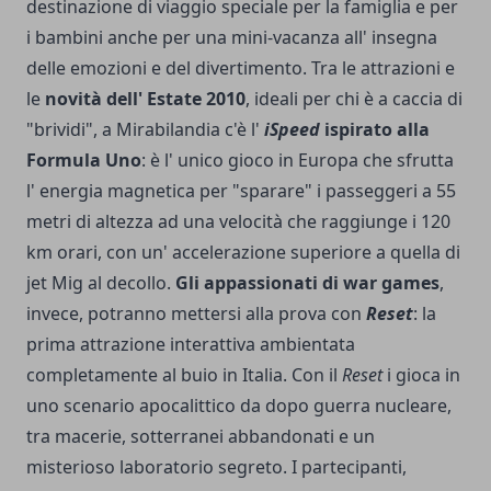
destinazione di viaggio speciale per la famiglia e per
i bambini anche per una mini-vacanza all' insegna
delle emozioni e del divertimento. Tra le attrazioni e
le
novità dell' Estate 2010
, ideali per chi è a caccia di
"brividi", a Mirabilandia c'è l'
iSpeed
ispirato alla
Formula Uno
: è l' unico gioco in Europa che sfrutta
l' energia magnetica per "sparare" i passeggeri a 55
metri di altezza ad una velocità che raggiunge i 120
km orari, con un' accele­razione superiore a quella di
jet Mig al decollo.
Gli appassiona­ti di war games
,
invece, po­tranno mettersi alla prova con
Reset
: la
prima attrazione inte­rattiva ambientata
completamente al buio in Italia. Con il
Reset
i gioca in
uno scenario apocalittico da dopo guerra nucleare,
tra ma­cerie, sotterranei abbandonati e un
misterioso laboratorio se­greto. I partecipanti,