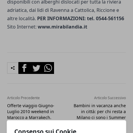
disponi­bili con alberghi dislocati per tutta la riviera
adriatica, dai lidi di Ravenna a Cattolica, Riccione e
altre località.
PER INFORMAZIONI: tel. 0544-561156
Sito Internet:
www.mirabilandia.it
Facebook
Twitter
Whatsapp
Articolo Precedente
Articolo Successivo
Offerte viaggio Giugno-
Bambini in vacanza anche
Luglio 2010 weekend in
in città: per chi resta a
Marocco a Marrakech.
Milano ci sono i Summer
Offerta valida fino al 18
Camp fino al 10 Settembre
Luglio 2010
2010
Consenso sui Cookie