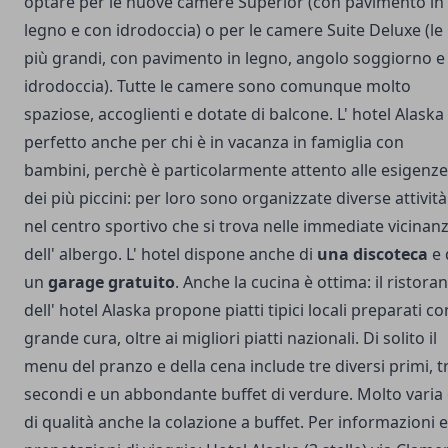
optare per le nuove camere Superior (con pavimento in
legno e con idrodoccia) o per le camere Suite Deluxe (le
più grandi, con pavimento in legno, angolo soggiorno e
idrodoccia). Tutte le camere sono comunque molto
spaziose, accoglienti e dotate di balcone. L' hotel Alaska
perfetto anche per chi è in vacanza in famiglia con
bambini, perchè è particolarmente attento alle esigenze
dei più piccini: per loro sono organizzate diverse attività
nel centro sportivo che si trova nelle immediate vicinan
dell' albergo. L' hotel dispone anche di
una discoteca
e 
un
garage gratuito
. Anche la cucina è ottima: il ristora
dell' hotel Alaska propone piatti tipici locali preparati co
grande cura, oltre ai migliori piatti nazionali. Di solito il
menu del pranzo e della cena include tre diversi primi, t
secondi e un abbondante buffet di verdure. Molto varia
di qualità anche la colazione a buffet. Per informazioni e