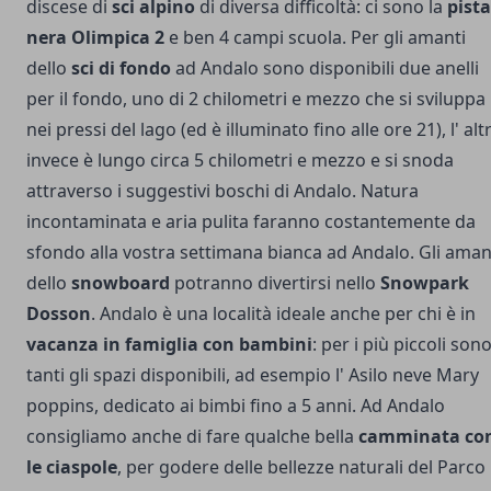
discese di
sci alpino
di diversa difficoltà: ci sono la
pista
nera Olimpica 2
e ben 4 campi scuola. Per gli amanti
dello
sci di fondo
ad Andalo sono disponibili due anelli
per il fondo, uno di 2 chilometri e mezzo che si sviluppa
nei pressi del lago (ed è illuminato fino alle ore 21), l' alt
invece è lungo circa 5 chilometri e mezzo e si snoda
attraverso i suggestivi boschi di Andalo. Natura
incontaminata e aria pulita faranno costantemente da
sfondo alla vostra settimana bianca ad Andalo. Gli aman
dello
snowboard
potranno divertirsi nello
Snowpark
Dosson
. Andalo è una località ideale anche per chi è in
vacanza in famiglia con bambini
: per i più piccoli son
tanti gli spazi disponibili, ad esempio l' Asilo neve Mary
poppins, dedicato ai bimbi fino a 5 anni. Ad Andalo
consigliamo anche di fare qualche bella
camminata co
le ciaspole
, per godere delle bellezze naturali del Parco