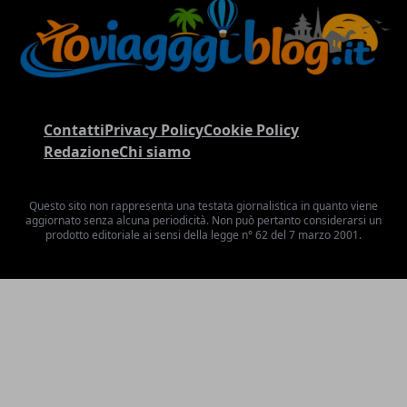
Contatti
Privacy Policy
Cookie Policy
Redazione
Chi siamo
Questo sito non rappresenta una testata giornalistica in quanto viene
aggiornato senza alcuna periodicità. Non può pertanto considerarsi un
prodotto editoriale ai sensi della legge n° 62 del 7 marzo 2001.