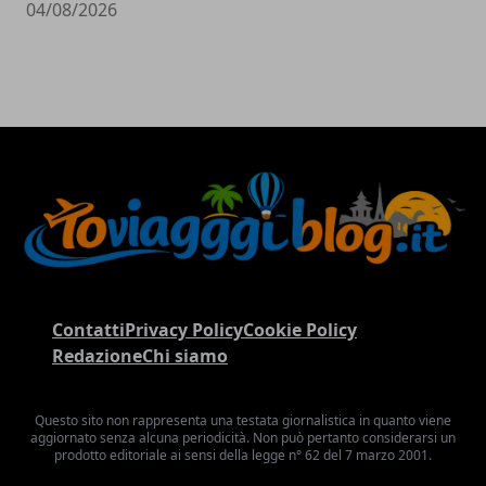
04/08/2026
Contatti
Privacy Policy
Cookie Policy
Redazione
Chi siamo
Questo sito non rappresenta una testata giornalistica in quanto viene
aggiornato senza alcuna periodicità. Non può pertanto considerarsi un
prodotto editoriale ai sensi della legge n° 62 del 7 marzo 2001.