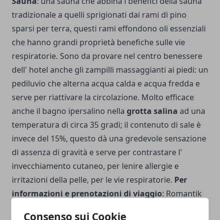
Sauna
: una sauna che abbina i benefici della sauna
tradizionale a quelli sprigionati dai rami di pino
sparsi per terra, questi rami effondono oli essenziali
che hanno grandi proprietà benefiche sulle vie
respiratorie. Sono da provare nel centro benessere
dell' hotel anche gli zampilli massaggianti ai piedi: un
pediluvio che alterna acqua calda e acqua fredda e
serve per riattivare la circolazione. Molto efficace
anche il bagno ipersalino nella
grotta salina
ad una
temperatura di circa 35 gradi; il contenuto di sale è
invece del 15%, questo dà una gredevole sensazione
di assenza di gravità e serve per contrastare l'
invecchiamento cutaneo, per lenire allergie e
irritazioni della pelle, per le vie respiratorie.
Per
informazioni e prenotazioni di viaggio
: Romantik
Hotel Post via Carezza 30 - Nova Levante (Bolzano-
Consenso sui Cookie