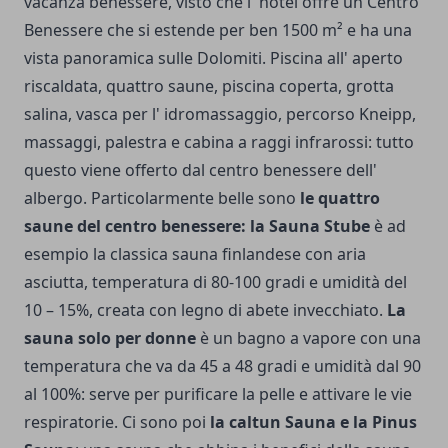
vacanza benessere, visto che l' hotel offre un Centro
Benessere che si estende per ben 1500 m² e ha una
vista panoramica sulle Dolomiti. Piscina all' aperto
riscaldata, quattro saune, piscina coperta, grotta
salina, vasca per l' idromassaggio, percorso Kneipp,
massaggi, palestra e cabina a raggi infrarossi: tutto
questo viene offerto dal centro benessere dell'
albergo. Particolarmente belle sono
le quattro
saune del centro benessere: la Sauna Stube
è ad
esempio la classica sauna finlandese con aria
asciutta, temperatura di 80-100 gradi e umidità del
10 – 15%, creata con legno di abete invecchiato.
La
sauna solo per donne
è un bagno a vapore con una
temperatura che va da 45 a 48 gradi e umidità dal 90
al 100%: serve per purificare la pelle e attivare le vie
respiratorie. Ci sono poi
la caltun Sauna e la Pinus