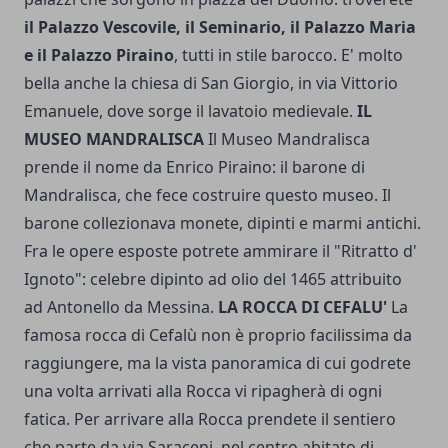
il Palazzo Vescovile, il Seminario, il Palazzo Maria
e il Palazzo Piraino
, tutti in stile barocco. E' molto
bella anche la chiesa di San Giorgio, in via Vittorio
Emanuele, dove sorge il lavatoio medievale.
IL
MUSEO MANDRALISCA
Il Museo Mandralisca
prende il nome da Enrico Piraino: il barone di
Mandralisca, che fece costruire questo museo. Il
barone collezionava monete, dipinti e marmi antichi.
Fra le opere esposte potrete ammirare il "Ritratto d'
Ignoto": celebre dipinto ad olio del 1465 attribuito
ad Antonello da Messina.
LA ROCCA DI CEFALU'
La
famosa rocca di Cefalù non è proprio facilissima da
raggiungere, ma la vista panoramica di cui godrete
una volta arrivati alla Rocca vi ripagherà di ogni
fatica. Per arrivare alla Rocca prendete il sentiero
che parte da via Saraceni, nel centro abitato di