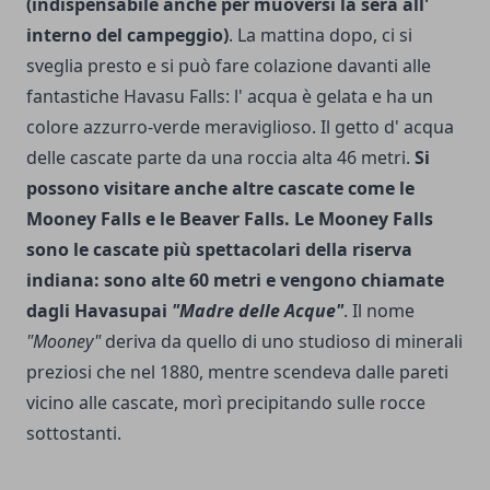
(indispensabile anche per muoversi la sera all'
interno del campeggio)
. La mattina dopo, ci si
sveglia presto e si può fare colazione davanti alle
fantastiche Hava­su Falls: l' acqua è gelata e ha un
colore azzurro-verde meraviglio­so. Il getto d' acqua
delle cascate parte da una roccia alta 46 metri.
Si
possono visitare anche altre cascate come le
Mooney Falls e le Beaver Falls. Le Mooney Falls
sono le cascate più spettacolari della riserva
indiana: sono alte 60 metri e vengono chiamate
dagli Havasupai
"Madre delle Acque"
. Il nome
"Mooney"
deriva da quello di uno studioso di minerali
preziosi che nel 1880, mentre scendeva dalle pareti
vicino alle cascate, morì precipitando sulle rocce
sottostanti.