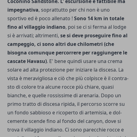
Coconino Sandstone. L' escursione è fattibile ma
impegnativa
, soprattutto per chi non è uno
sportivo ed è poco allenato !
Sono 14 km in totale
fino al villaggio indiano
, poi se ci si ferma al lodge
si è arrivati; altrimenti,
se si deve proseguire fino al
campeggio, ci sono altri due chilometri (che
bisogna co­munque percorrere per raggiungere le
cascate Havasu)
. E' bene quindi usare una crema
solare ad alta protezione per iniziare la discesa. La
vista è meravigliosa e ciò che più colpisce è il contra­
sto di colore tra alcune rocce più chiare, quasi
bianche, e quel­le rossissime di arenaria. Dopo un
primo tratto di discesa ripida, il per­corso scorre su
un fondo sabbioso e ricoperto di artemisia, e dol­
cemente scende fino al fondo del canyon, dove si
trova il villaggio indiano. Ci sono parecchie rocce e