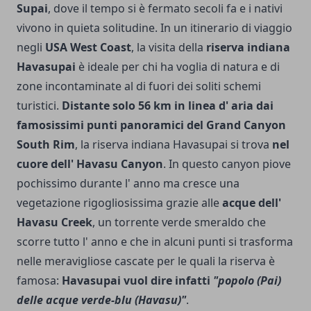
Supai
, dove il tempo si è fermato secoli fa e i nativi
vivono in quieta solitudine. In un itinerario di viaggio
negli
USA West Coast
, la visita della
riserva indiana
Havasupai
è ideale per chi ha voglia di natura e di
zone incon­taminate al di fuori dei soliti schemi
turistici.
Distante solo 56 km in linea d' aria dai
famosissimi punti panoramici del Grand Canyon
South Rim
, la riserva indiana Havasupai si trova
nel
cuo­re dell' Havasu Canyon
. In questo canyon piove
pochissimo durante l' anno ma cresce una
vegetazione rigogliosissima gra­zie alle
acque dell'
Havasu Creek
, un torrente verde smeraldo che
scorre tutto l' anno e che in alcuni punti si trasforma
nelle mera­vigliose cascate per le quali la riserva è
famosa:
Havasupai vuol dire infatti
"popolo (Pai)
delle acque verde-blu (Havasu)"
.