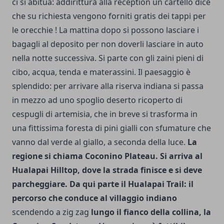
ci si abitua: addirittura alla reception un cartello dice
che su richie­sta vengono forniti gratis dei tappi per
le orecchie ! La mattina dopo si possono lasciare i
bagagli al deposito per non doverli lascia­re in auto
nella notte successiva. Si parte con gli zaini pieni di
cibo, acqua, tenda e materassini. Il paesaggio è
splendido: per arrivare alla riserva indiana si passa
in mezzo ad uno spoglio deserto ricoperto di
cespugli di artemisia, che in breve si trasforma in
una fittissima foresta di pini gialli con sfumature che
vanno dal verde al giallo, a seconda della luce.
La
regione si chiama Coconino Plateau. Si arriva al
Hualapai Hilltop, dove la strada finisce e si deve
parcheggiare. Da qui parte il Hualapai Trail: il
percorso che conduce al villag­gio indiano
scendendo a zig zag
lungo il fianco della collina, la