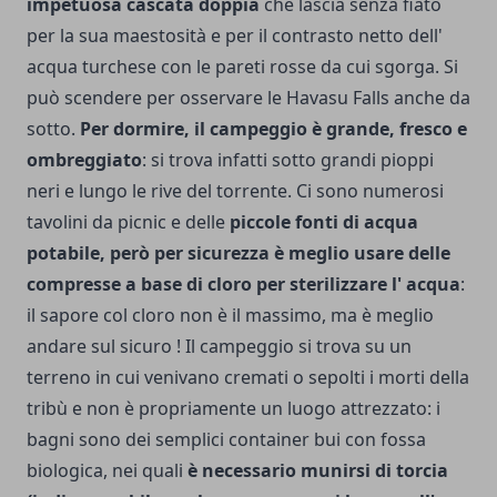
impe­tuosa cascata doppia
che lascia senza fiato
per la sua ma­estosità e per il contrasto netto dell'
acqua turchese con le pareti rosse da cui sgorga. Si
può scendere per osservare le Havasu Falls an­che da
sotto.
Per dormire, il campeggio è grande, fresco e
ombreggiato
: si trova infatti sotto grandi pioppi
neri e lungo le rive del torrente. Ci sono numerosi
tavolini da picnic e delle
pic­cole fonti di acqua
potabile, però per sicurezza è meglio usare delle
compres­se a base di cloro per sterilizzare l' acqua
:
il sapore col cloro non è il massimo, ma è meglio
andare sul sicuro ! Il campeggio si trova su un
terreno in cui venivano cremati o sepolti i morti della
tribù e non è propria­mente un luogo attrezzato: i
bagni sono dei semplici container bui con fossa
biologica, nei quali
è ne­cessario munirsi di torcia