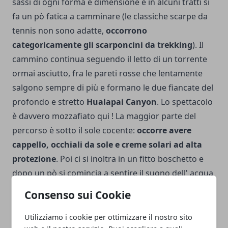
sassi di ogni forma e dimensione e in alcuni tratti si
fa un pò fatica a camminare (le classiche scar­pe da
tennis non sono adatte,
occorrono
categoricamente gli scarponcini da trekking
). Il
cammino continua seguendo il letto di un torrente
ormai asciutto, fra le pareti rosse che lentamente
salgono sempre di più e formano le due fiancate del
profondo e stretto
Hualapai Canyon
. Lo spettacolo
è davvero mozzafiato qui ! La maggior parte del
percorso è sotto il sole cocente:
occor­re avere
cappello, occhiali da sole e creme solari ad alta
protezione
. Poi ci si inoltra in un fitto boschetto e
dopo un pò si comincia a sen­tire il suono dell' acqua
che scorre: è l'
Havasu Creek
, che emerge dalle
Consenso sui Cookie
crepe della roccia.
Il torrente ha un colore blu-
verde mera­viglioso
. Dopo una breve salita ci si
Utilizziamo i cookie per ottimizzare il nostro sito