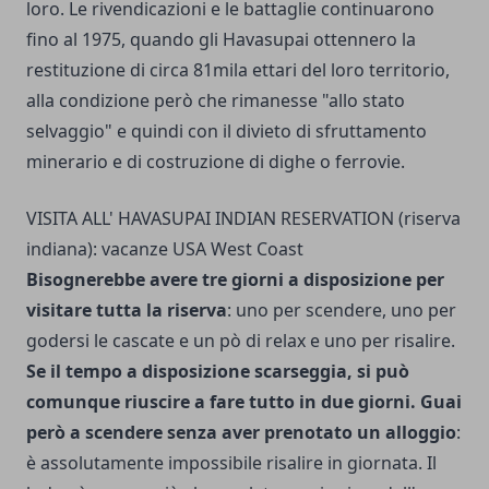
loro. Le rivendicazioni e le batta­glie continuarono
fino al 1975, quando gli Havasupai ottennero la
restituzione di circa 81mila ettari del loro territorio,
alla condizione però che rimanesse "allo stato
selvaggio" e quindi con il divieto di sfrutta­mento
minerario e di costruzione di dighe o ferrovie.
VISITA ALL' HAVASUPAI INDIAN RESERVATION (riserva
indiana): vacanze USA West Coast
Bisognerebbe avere tre giorni a disposizione per
visitare tutta la riserva
: uno per scendere, uno per
godersi le ca­scate e un pò di relax e uno per risalire.
Se il tempo a disposizione scarseggia, si può
comunque riuscire a fare tutto in due giorni. Guai
però a scende­re senza aver prenotato un alloggio
:
è assolutamente impossibi­le risalire in giornata. Il