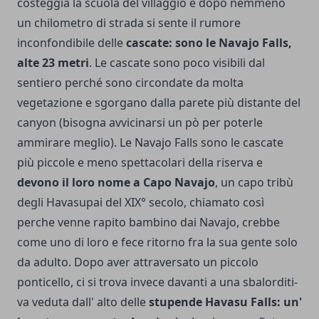
costeggia la scuola del villaggio e dopo nemmeno
un chi­lometro di strada si sente il rumore
inconfondibile delle
cascate: sono le Navajo Falls,
alte 23 metri
. Le cascate sono poco visibili dal
sentiero perché sono circondate da molta
vegetazione e sgorgano dal­la parete più distante del
canyon (bisogna avvicinarsi un pò per poterle
ammirare meglio). Le Navajo Falls sono le cascate
più piccole e meno spettacolari della riserva e
devono il loro nome a Capo Navajo
, un capo tribù
degli Havasupai del XIX° secolo, chiamato così
perche venne rapito bambino dai Navajo, crebbe
come uno di loro e fece ritorno fra la sua gente solo
da adulto. Dopo aver attraversato un piccolo
ponticello, ci si trova invece davanti a una sbalorditi­
va veduta dall' alto delle
stupende Havasu Falls: un'