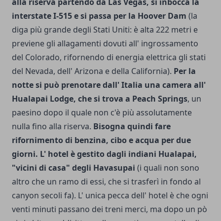
alla riserva partendo da Las Vegas, si inbocca la
interstate I-515 e si passa per la Hoover Dam
(la
diga più gran­de degli Stati Uniti: è alta 222 metri e
previene gli allagamenti dovu­ti all' ingrossamento
del Colorado, rifornendo di energia elettrica gli stati
del Nevada, dell' Arizona e della California).
Per la
not­te si può prenotare dall' Italia una camera all'
Hualapai Lodge, che si trova a Peach Springs
, un
paesino dopo il quale non c'è più assolutamente
nulla fino alla riserva.
Bisogna quindi fare
rifornimento di benzina, cibo e acqua per due
giorni. L' hotel è gestito dagli indiani Hualapai,
"vicini di casa" degli Havasupai
(i quali non sono
altro che un ramo di essi, che si trasferì in fondo al
canyon secoli fa). L' unica pecca dell' hotel è che ogni
venti minuti passano dei treni merci, ma dopo un pò