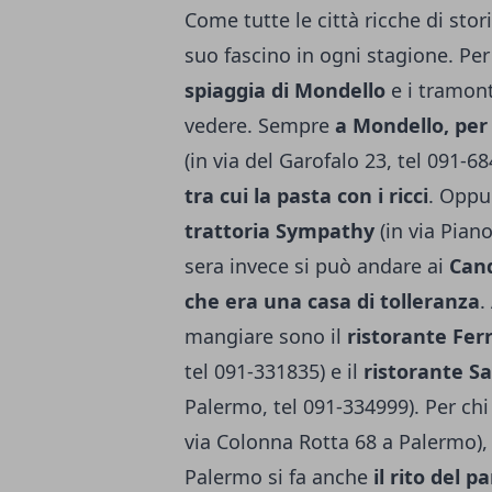
Come tutte le città ricche di sto
suo fascino in ogni stagione. Per 
spiaggia di Mondello
e i tramont
vedere. Sempre
a Mondello, pe
(in via del Garofalo 23, tel 091-6
tra cui la pasta con i ricci
. Oppu
trattoria Sympathy
(in via Pian
sera invece si può andare ai
Cand
che era una casa di tolleranza
.
mangiare sono il
ristorante Ferr
tel 091-331835) e il
ristorante S
Palermo, tel 091-334999). Per chi
via Colonna Rotta 68 a Palermo), 
Palermo si fa anche
il rito del 