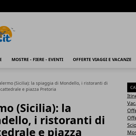
E
MOSTRE - FIERE - EVENTI
OFFERTE VIAGGI E VACANZE
lermo (Sicilia): la spiaggia di Mondello, i ristoranti di
CA
 cattedrale e piazza Pretoria
Iti
Vac
o (Sicilia): la
Off
ello, i ristoranti di
Off
Sci
tedrale e piazza
Most