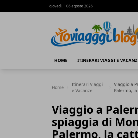
giovedì, il 06 agosto 2026
Io Viaggi Blog
HOME
ITINERARI VIAGGI E VACANZ
Itinerari Viaggi
Viaggio a Pa
Home
e Vacanze
Palermo, la
Viaggio a Palerm
spiaggia di Mond
Palermo, la cat