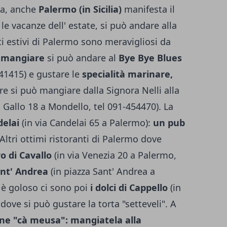
ria, anche
Palermo (in Sicilia)
manifesta il
le vacanze dell' estate, si può andare alla
i estivi di Palermo sono meravigliosi da
r mangiare
si può andare al
Bye Bye Blues
841415) e gustare le
specialità marinare,
re si può mangiare dalla Signora Nelli alla
o Gallo 18 a Mondello, tel 091-454470). La
elai
(in via Candelai 65 a Palermo):
un pub
 Altri ottimi ristoranti di Palermo dove
o di Cavallo
(in via Venezia 20 a Palermo,
ant' Andrea
(in piazza Sant' Andrea a
 è goloso ci sono poi
i dolci di Cappello
(in
dove si può gustare la torta "setteveli". A
pane "cà meusa": mangiatela alla