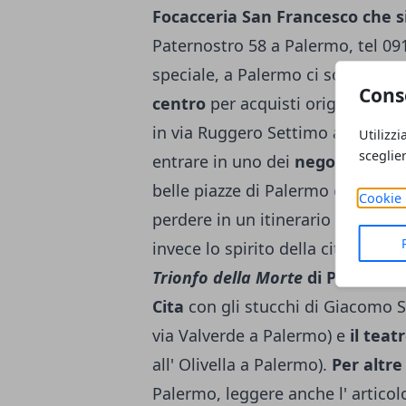
Focacceria San Francesco che s
Paternostro 58 a Palermo, tel 09
speciale, a Palermo ci sono dive
Cons
centro
per acquisti originali.
Per
in via Ruggero Settimo a Palermo
Utilizzi
sceglie
entrare in uno dei
negozi storic
belle piazze di Palermo è
piazza 
Cookie 
perdere in un itinerario di viaggi
invece lo spirito della città. La 
Trionfo della Morte
di Palazzo Ab
Cita
con gli stucchi di Giacomo S
via Valverde a Palermo) e
il tea
all' Olivella a Palermo).
Per altre
Palermo, leggere anche l' articol