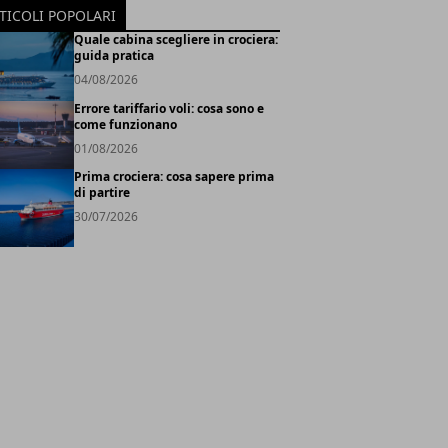
TICOLI POPOLARI
Quale cabina scegliere in crociera:
guida pratica
04/08/2026
Errore tariffario voli: cosa sono e
come funzionano
01/08/2026
Prima crociera: cosa sapere prima
di partire
30/07/2026