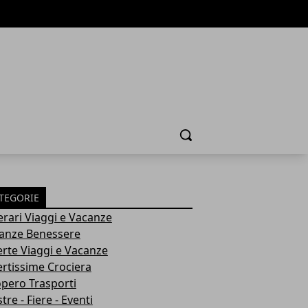
Cerca
TEGORIE
nerari Viaggi e Vacanze
anze Benessere
erte Viaggi e Vacanze
ertissime Crociera
opero Trasporti
re - Fiere - Eventi