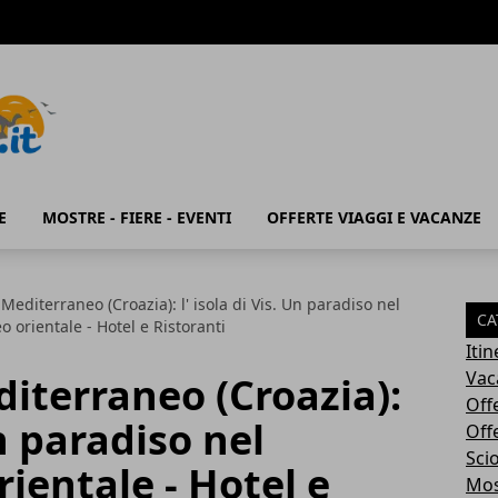
E
MOSTRE - FIERE - EVENTI
OFFERTE VIAGGI E VACANZE
Mediterraneo (Croazia): l' isola di Vis. Un paradiso nel
CA
 orientale - Hotel e Ristoranti
Iti
Vac
iterraneo (Croazia):
Off
Un paradiso nel
Off
Sci
ientale - Hotel e
Most