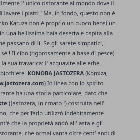
ilmente l' unico ristorante al mondo dove il
 lavare i piatti ! Ma, in fondo, questo non è
enko Karuza non è proprio un cuoco bensì un
o in una bellissima baia deserta e ospita alla
che passano di lì. Se gli sarete simpatici,
sé ! Il cibo (rigorosamente a base di pesce)
 la sua travarica: l' acquavite alle erbe,
 bicchiere.
KONOBA JASTOZERA
(Komiza,
.jastozera.com
) In linea con lo spirito
orante ha una storia particolare, dato che
ste
(Jastozera, in croato !) costruita nell'
no, che per farlo utilizzò indebitamente
ant'è che la proprietà andò all' asta e gli
storante, che ormai vanta oltre cent' anni di