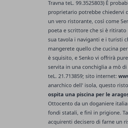
Travna teL. 99.3525803) È probab
proprietario potrebbe chiedervi di
un vero ristorante, così come S
poeta e scrittore che si è ritirat
sua tavola i naviganti e i turisti 
mangerete quello che cucina per 
è squisito, e Senko vi offrirà pure
servita in una conchiglia a mò di
teL. 21.713859; sito internet:
www
anarchico dell' isola, questo rist
ospita una piscina per le arago
Ottocento da un doganiere italia
fondi statali, e finì in prigione. T
acquirenti decisero di farne un ri