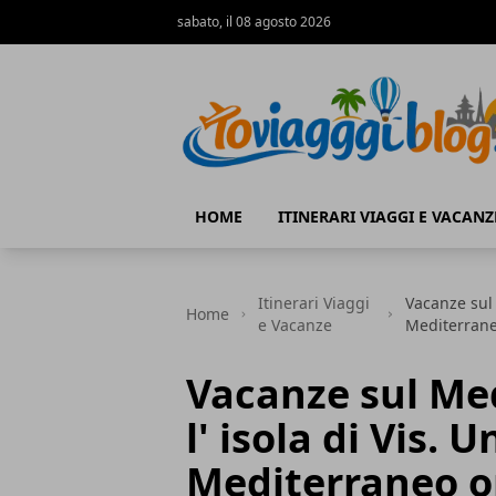
sabato, il 08 agosto 2026
Io Viaggi Blog
HOME
ITINERARI VIAGGI E VACANZ
Itinerari Viaggi
Vacanze sul 
Home
e Vacanze
Mediterraneo
Vacanze sul Med
l' isola di Vis. 
Mediterraneo or