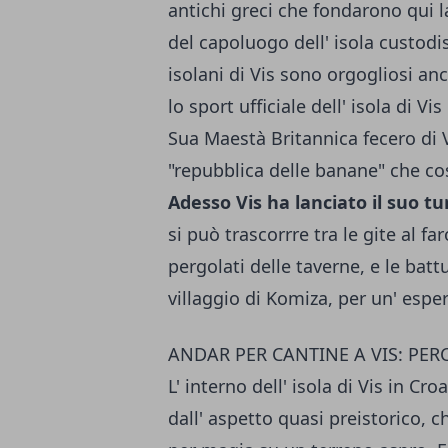
antichi gre­ci che fondarono qui 
del capoluogo dell' isola custodisc
isolani di Vis sono orgogliosi an
lo sport ufficiale dell' isola di Vis 
Sua Maestà Britannica fecero di Vi
"repubblica delle banane" che cos
Adesso Vis ha lanciato il suo tu
si può trascorrre tra le gite al far
per­golati delle taverne, e le batt
villaggio di Komiza, per un' esp
ANDAR PER CANTINE A VIS: PER
L' interno dell' isola di Vis in Cr
dall' aspetto quasi preistorico, c