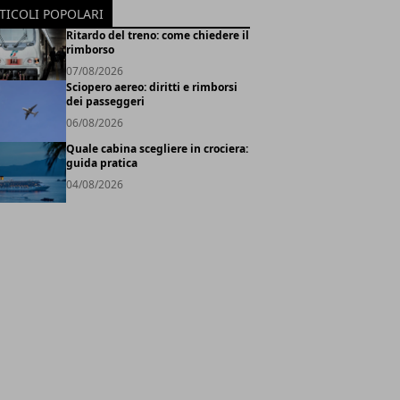
TICOLI POPOLARI
Ritardo del treno: come chiedere il
rimborso
07/08/2026
Sciopero aereo: diritti e rimborsi
dei passeggeri
06/08/2026
Quale cabina scegliere in crociera:
guida pratica
04/08/2026