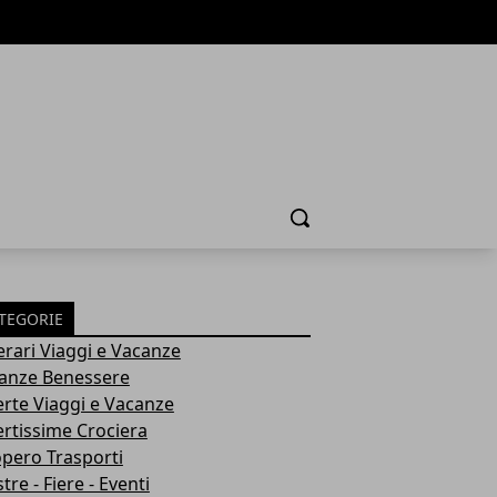
Cerca
TEGORIE
nerari Viaggi e Vacanze
anze Benessere
erte Viaggi e Vacanze
ertissime Crociera
opero Trasporti
re - Fiere - Eventi