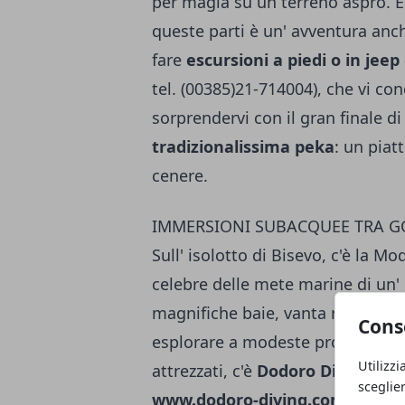
per magia su un terreno aspro. E
queste parti è un' avventura anc
fare
escursioni a piedi o in jeep
tel. (00385)21-714004), che vi co
sorprendervi con il gran finale d
tradizionalissima peka
: un piat
cenere.
IMMERSIONI SUBACQUEE TRA GOR
Sull' isolotto di Bisevo, c'è la Mo
celebre delle mete marine di un' 
magnifiche baie, vanta rigogliosi 
Cons
esplorare a modeste profondità. 
Utilizzi
attrezzati, c'è
Dodoro Diving
(tel
sceglie
www.dodoro-diving.com
) e Anm