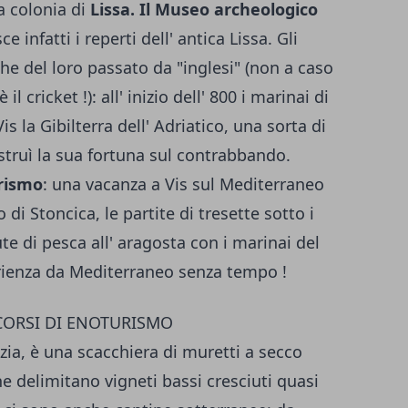
la colonia di
Lissa. Il Museo archeologico
e infatti i reperti dell' antica Lissa. Gli
che del loro passato da "inglesi" (non a caso
è il cricket !): all' inizio dell' 800 i marinai di
s la Gibilterra dell' Adriatico, una sorta di
truì la sua for­tuna sul contrabbando.
­rismo
: una vacanza a Vis sul Mediterraneo
o di Stoncica, le partite di tresette sotto i
ute di pesca all' aragosta con i marinai del
erienza da Mediterraneo senza tempo !
CORSI DI ENOTURISMO
oazia, è una scacchiera di muretti a secco
he delimitano vigneti bassi cresciuti quasi