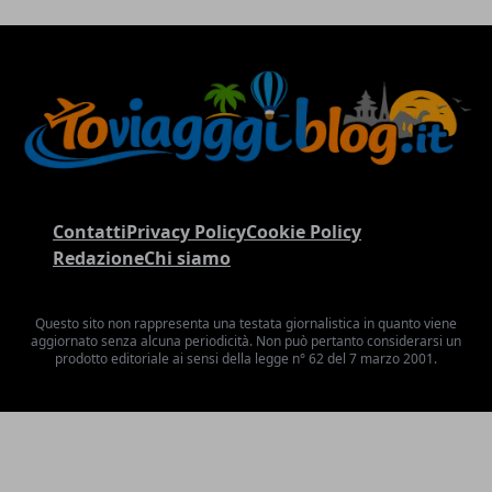
Contatti
Privacy Policy
Cookie Policy
Redazione
Chi siamo
Questo sito non rappresenta una testata giornalistica in quanto viene
aggiornato senza alcuna periodicità. Non può pertanto considerarsi un
prodotto editoriale ai sensi della legge n° 62 del 7 marzo 2001.