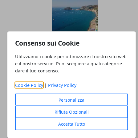
Consenso sui Cookie
Ischia, cosa vedere? I posti più belli e
Utilizziamo i cookie per ottimizzare il nostro sito web
caratteristici
e il nostro servizio. Puoi scegliere a quali categorie
dare il tuo consenso.
13/06/2025
Cookie Policy
|
Privacy Policy
Personalizza
Rifiuta Opzionali
Accetta Tutto