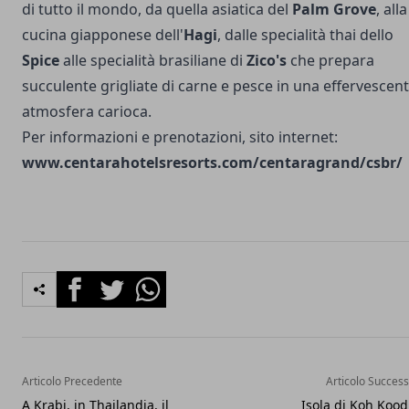
di tutto il mondo, da quella asiatica del
Palm Grove
, alla
cucina giapponese dell'
Hagi
, dalle specialità thai dello
Spice
alle specialità brasiliane di
Zico's
che prepara
succulente grigliate di carne e pesce in una effervescen
atmosfera carioca.
Per informazioni e prenotazioni, sito internet:
www.centarahotelsresorts.com/centaragrand/csbr/
Facebook
Twitter
Whatsapp
Articolo Precedente
Articolo Success
A Krabi, in Thailandia, il
Isola di Koh Kood