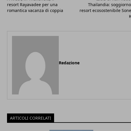
resort Rayavadee per una
Thailandia: soggiorno
romantica vacanza di coppia
resort ecosostenibile Son
K
Redazione
ARTICOLI CORRELATI