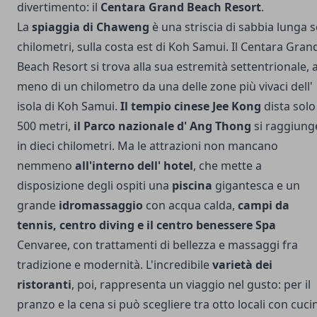
divertimento: il
Centara Grand Beach Resort
.
La
spiaggia di Chaweng
è una striscia di sabbia lunga s
chilometri, sulla costa est di Koh Samui. Il Centara Gran
Beach Resort si trova alla sua estremità settentrionale, 
meno di un chilometro da una delle zone più vivaci dell'
isola di Koh Samui.
Il tempio cinese Jee Kong
dista solo
500 metri,
il Parco nazionale d' Ang Thong
si raggiung
in dieci chilometri.
Ma le attrazioni non mancano
nemmeno
all'interno dell' hotel
, che mette a
disposizione degli ospiti una
piscina
gigantesca e un
grande
idromassaggio
con acqua calda,
campi da
tennis, centro diving e il centro benessere Spa
Cenvaree, con trattamenti di bellezza e massaggi fra
tradizione e modernità. L'incredibile
varietà dei
ristoranti
, poi, rappresenta un viaggio nel gusto: per il
pranzo e la cena si può scegliere tra otto locali con cuci