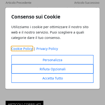
Articolo Precedente
Articolo Successivo
Vacanza benessere in
Viaggio in Normandia
Toscana al resort Villa San
(Francia): cosa vedere in
Consenso sui Cookie
Paolo di San Gimignano
Normandia. Guida vacanze
(Siena)
in Normandia
Utilizziamo i cookie per ottimizzare il nostro sito
web e il nostro servizio. Puoi scegliere a quali
categorie dare il tuo consenso.
Cookie Policy
|
Privacy Policy
Personalizza
Redazione
Rifiuta Opzionali
Accetta Tutto
ARTICOLI CORRELATI