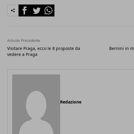
Facebook
Twitter
Whatsapp
Articolo Precedente
Visitare Praga, ecco le 8 proposte da
Bernini in m
vedere a Praga
Redazione