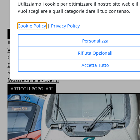
Utilizziamo i cookie per ottimizzare il nostro sito web e il
Puoi scegliere a quali categorie dare il tuo consenso.
Cookie Policy
|
Privacy Policy
CATEGORIE
Personalizza
Itinerari Viaggi e Vacanze
Vacanze Benessere
Rifiuta Opzionali
Offerte Viaggi e Vacanze
Offertissime Crociera
Accetta Tutto
Sciopero Trasporti
Mostre - Fiere - Eventi
ARTICOLI POPOLARI