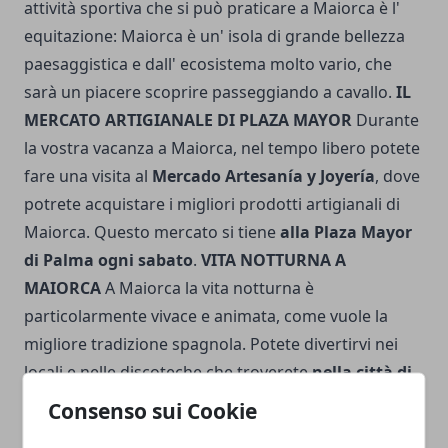
attività sportiva che si può praticare a Maiorca è l'
equitazione: Maiorca è un' isola di grande bellezza
paesaggistica e dall' ecosistema molto vario, che
sarà un piacere scoprire passeggiando a cavallo.
IL
MERCATO ARTIGIANALE DI PLAZA MAYOR
Durante
la vostra vacanza a Maiorca, nel tempo libero potete
fare una visita al
Mercado Artesanía y Joyería
, dove
potrete acquistare i migliori prodotti artigianali di
Maiorca. Questo mercato si tiene
alla Plaza Mayor
di Palma ogni sabato
.
VITA NOTTURNA A
MAIORCA
A Maiorca la vita notturna è
particolarmente vivace e animata, come vuole la
migliore tradizione spagnola. Potete divertirvi nei
locali e nelle discoteche che troverete
nella città di
Palma di Maiorca, soprattutto sul lungomare
.
Consenso sui Cookie
Anche in altri centri abitati dell' isola come
Alcudia,