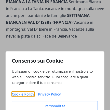
BIANCA A LA TANIA IN FRANCIA
Settimana Bianca
in Francia a La Tania: vacanze in montagna sulla neve
anche per i bambini e le famiglie
SETTIMANA
BIANCA IN VAL D' ISERE (FRANCIA)
Vacanze in
montagna: Val D' Isere in Francia. Vacanze sulla
neve: la pista da sci Face de Bellevarde
Consenso sui Cookie
Facebook
Twitter
Whatsapp
Utilizziamo i cookie per ottimizzare il nostro sito
web e il nostro servizio. Puoi scegliere a quali
categorie dare il tuo consenso.
Cookie Policy
|
Privacy Policy
Articolo Precedente
Articolo Successivo
Viaggio nel deserto del
Vacanze alle Maldive:
Personalizza
Sahara in Marocco (Africa
itinerari di viaggio negli