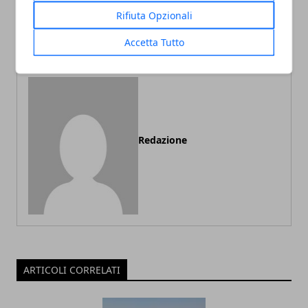
settentrionale): dove e
atolli delle Maldive - Guida
Rifiuta Opzionali
quando andare nel deserto
vacanze al mare alle
Maldive
Accetta Tutto
Redazione
ARTICOLI CORRELATI