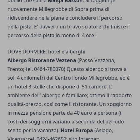
quello che sale a
Malga Basson
. Si raggiunge
nuovamente Millegrobbe di Sopra prima di
ridiscendere nella piana e concludere il percorso
della pista. E' davvero un bravo sciatore chi fi­nisce il
percorso della pista in meno di 4 ore !
DOVE DORMIRE: hotel e alberghi
Albergo Ristorante Vezzena
(Passo Vezzena,
Trento; tel. 0464-780070) Questo albergo si trova a
soli 4 chilometri dal Centro Fondo Millegrobbe, ed è
un hotel 3 stelle che dispone di 51 camere. L'
ambiente dell' albergo è familiare; ottimo il rapporto
qualità-prezzo, così come il ristorante. Un soggiorno
in mezza pensione parte da 40 euro a persona (i
costi dei soggiorni variano a seconda del periodo
scelto per la vacanza).
Hotel Europa
(Asiago,
Vicenza; tel. 0424-462659; sito Internet: