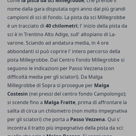
come
la pista da sci Millegrobbe
, che prende il
nome dalla gara disputata ogni anno dai più grandi
campioni di sci di fondo. La pista da sci Millegrobbe
è un tracciato di
40 chilometri
; l' inizio della pista da
sci è in Trentino Alto Adige, sull' altopiano di La­
varone. Sciando ad andatura media, in 4 ore
abbondanti si può coprire l' intero percorso della
pista Millegrobbe. Dal Centro Fondo Millegrob­be si
seguono le indicazioni per Passo Vezzena (con
difficoltà media per gli sciatori). Da Malga
Millegrobbe di Sopra si prosegue per
Malga
Costesin
(nei pressi del centro fondo Campolongo);
si scende fino a
Malga Fratte
, prima di affrontare la
salita di cir­ca un chilometro (non molto impegnativa
per gli sciatori) che porta a
Passo Vezzena
. Qui s'
incon­tra il tratto più impegnativo della pista da sci: