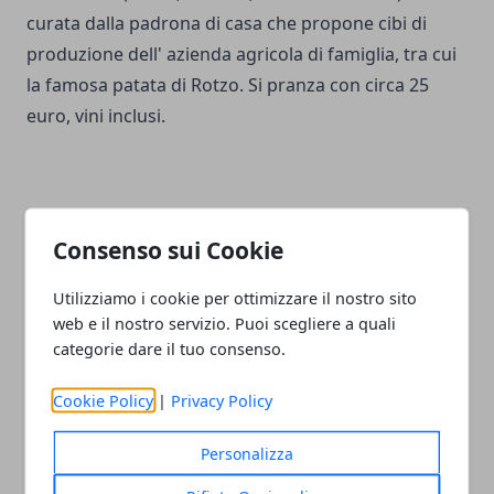
curata dalla padrona di casa che propone cibi di
produzione dell' azienda agricola di famiglia, tra cui
la famosa patata di Rotzo. Si pranza con circa 25
euro, vini inclusi.
Consenso sui Cookie
Facebook
Twitter
Whatsapp
Utilizziamo i cookie per ottimizzare il nostro sito
web e il nostro servizio. Puoi scegliere a quali
categorie dare il tuo consenso.
Articolo Precedente
Articolo Successivo
Cookie Policy
|
Privacy Policy
Itinerario di viaggio:
Vacanze Benessere in
vacanze sulla neve e sci di
montagna sulla neve a
Personalizza
fondo da Dobbiaco a
Madonna di Campiglio:
Cortina d' Ampezzo (piste
vacanze in Trentino Alto