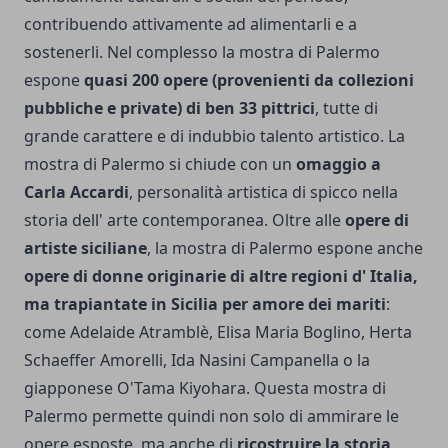
contribuendo attivamente ad alimentarli e a
sostenerli.
Nel complesso la mostra di Palermo
espone
quasi 200 opere (provenienti da collezioni
pubbliche e private) di ben 33 pittrici
, tutte di
grande carattere e di indubbio talento artistico. La
mostra di Palermo si chiude con un
omaggio a
Carla Accardi
, personalità artistica di spicco nella
storia dell' arte contemporanea. Oltre alle
opere di
artiste siciliane
, la mostra di Palermo espone anche
opere di donne originarie di altre regioni d' Italia,
ma trapiantate in Sicilia per amore dei mariti
:
come Adelaide Atramblè, Elisa Maria Boglino, Herta
Schaeffer Amorelli, Ida Nasini Campanella o la
giapponese O'Tama Kiyohara. Questa mostra di
Palermo permette quindi non solo di ammirare le
opere esposte, ma anche di
ricostruire la storia