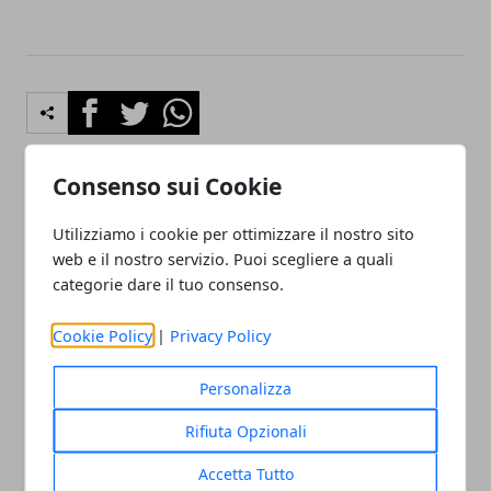
Facebook
Twitter
Whatsapp
Consenso sui Cookie
Articolo Precedente
Articolo Successivo
Utilizziamo i cookie per ottimizzare il nostro sito
Viaggio a Roma (Lazio): i
Mostre Milano 2012 - Al
web e il nostro servizio. Puoi scegliere a quali
monumenti da vedere
Palazzo Reale di Milano la
categorie dare il tuo consenso.
nella Città Eterna. Guida
mostra su Tiziano fino al 20
vacanze a Roma: cosa
Maggio 2012
Cookie Policy
|
Privacy Policy
vedere
Personalizza
Rifiuta Opzionali
Accetta Tutto