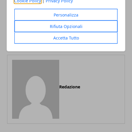
Cookie Policy
|
Privacy Policy
Personalizza
Articolo Precedente
Articolo Successivo
Vacanza a Jesolo (Venezia):
Vacanza a Santorini
Rifiuta Opzionali
spiagge e divertimenti,
(Grecia): le spiagge, il
escursioni a Venezia, hotel
villaggio di Oia, il
Accetta Tutto
di Jesolo
divertimento notturno
Redazione