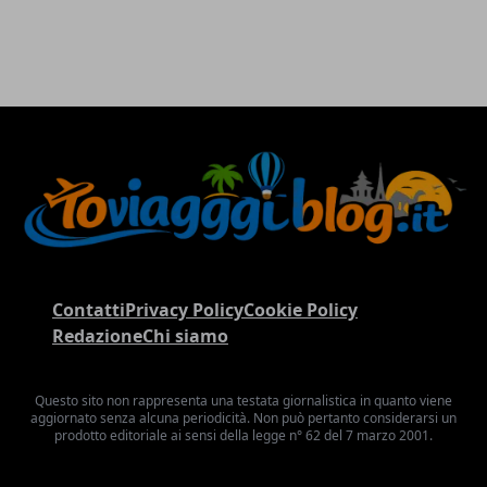
Contatti
Privacy Policy
Cookie Policy
Redazione
Chi siamo
Questo sito non rappresenta una testata giornalistica in quanto viene
aggiornato senza alcuna periodicità. Non può pertanto considerarsi un
prodotto editoriale ai sensi della legge n° 62 del 7 marzo 2001.