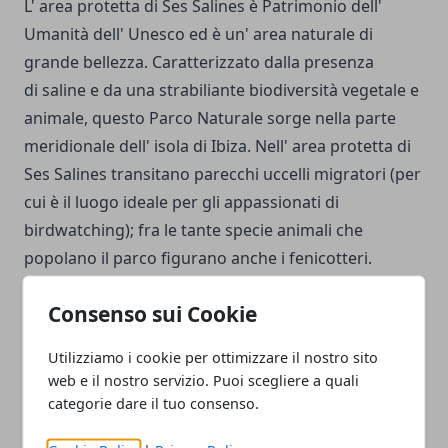
L' area protetta di Ses Salines è Patrimonio dell'
Umanità dell' Unesco ed è un' area naturale di
grande bellezza. Caratterizzato dalla presenza
di saline e da una strabiliante biodiversità vegetale e
animale, questo Parco Naturale sorge nella parte
meridionale dell' isola di Ibiza. Nell' area protetta di
Ses Salines transitano parecchi uccelli migratori (per
cui è il luogo ideale per gli appassionati di
birdwatching); fra le tante specie animali che
popolano il parco figurano anche i fenicotteri.
Consenso sui Cookie
Utilizziamo i cookie per ottimizzare il nostro sito
web e il nostro servizio. Puoi scegliere a quali
Facebook
Twitter
Whatsapp
categorie dare il tuo consenso.