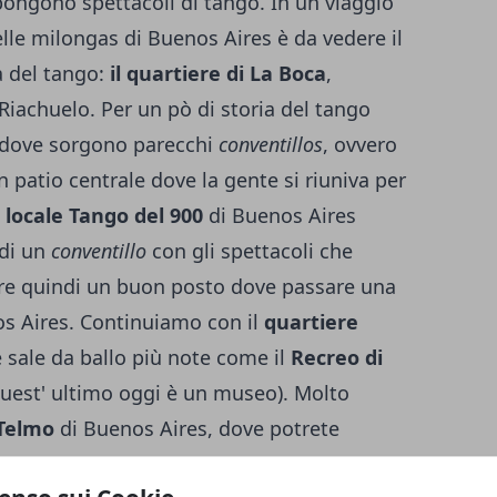
opongono spettacoli di tango. In un viaggio
elle milongas di Buenos Aires è da vedere il
la del tango:
il quartiere di La Boca
,
 Riachuelo.
Per un pò di storia del tango
 dove sorgono parecchi
conventillos
, ovvero
 patio centrale dove la gente si riuniva per
l
locale Tango del 900
di Buenos Aires
 di un
conventillo
con gli spettacoli che
re quindi un buon posto dove passare una
os Aires. Continuiamo con il
quartiere
 sale da ballo più note come il
Recreo di
uest' ultimo oggi è un museo). Molto
 Telmo
di Buenos Aires, dove potrete
i: in questo quartiere infatti sono molti i