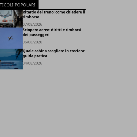
TICOLI POPOLARI
Ritardo del treno: come chiedere il
rimborso
07/08/2026
Sciopero aereo: diritti e rimborsi
dei passeggeri
06/08/2026
Quale cabina scegliere in crociera:
guida pratica
04/08/2026