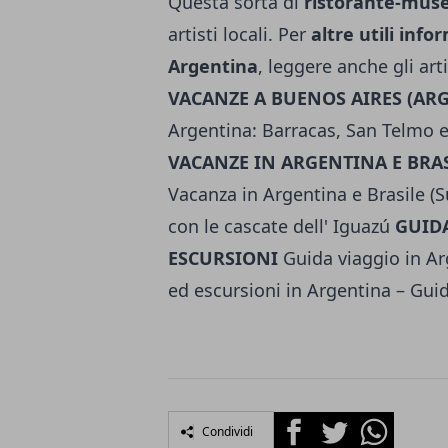
Questa sorta di
ristorante-mus
artisti locali. Per
altre utili info
Argentina
, leggere anche gli arti
VACANZE A BUENOS AIRES (AR
Argentina: Barracas, San Telmo e
VACANZE IN ARGENTINA E BRAS
Vacanza in Argentina e Brasile (S
con le cascate dell' Iguazú
GUIDA
ESCURSIONI
Guida viaggio in Ar
ed escursioni in Argentina – Gui
Facebook
Twitter
Whatsapp
Condividi