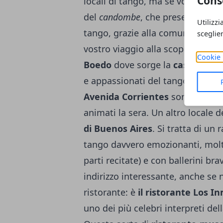
Cons
locali di tango, ma se volete cam
del
candombe
, che prese piede i
Utilizzi
tango, grazie alla comunità di sch
sceglie
vostro viaggio alla scoperta del
Cookie 
Boedo
dove sorge la
casa di Ho
e appassionati del tango argenti
Avenida Corrientes
sono luoghi 
animati la sera. Un altro locale d
di Buenos Aires
. Si tratta di un
tango davvero emozionanti, molto 
parti recitate) e con ballerini br
indirizzo interessante, anche se n
ristorante: è
il ristorante Los I
uno dei più celebri interpreti de