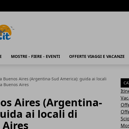
E
MOSTRE - FIERE - EVENTI
OFFERTE VIAGGI E VACANZE
a Buenos Aires (Argentina-Sud America): guida ai locali
CA
 a Buenos Aires
Iti
Vac
os Aires (Argentina-
Off
ida ai locali di
Off
Sci
 Aires
Most