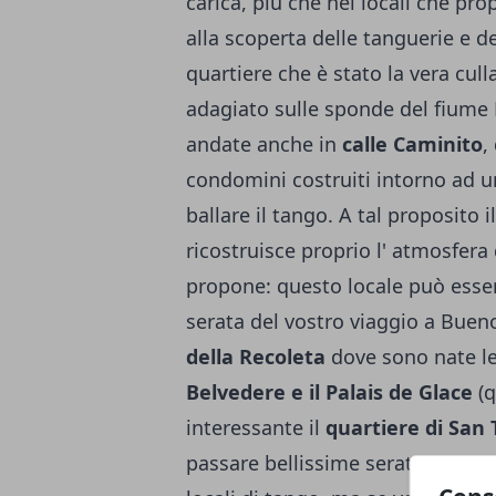
carica, più che nei locali che pr
alla scoperta delle tanguerie e d
quartiere che è stato la vera cul
adagiato sulle sponde del fiume
andate anche in
calle Caminito
,
condomini costruiti intorno ad un
ballare il tango. A tal proposito i
ricostruisce proprio l' atmosfera
propone: questo locale può esse
serata del vostro viaggio a Buen
della Recoleta
dove sono nate le
Belvedere e il Palais de Glace
(q
interessante il
quartiere di San
passare bellissime serate danzant