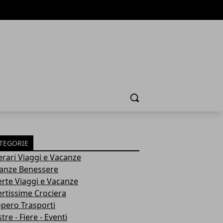
Cerca
TEGORIE
nerari Viaggi e Vacanze
anze Benessere
erte Viaggi e Vacanze
ertissime Crociera
opero Trasporti
re - Fiere - Eventi