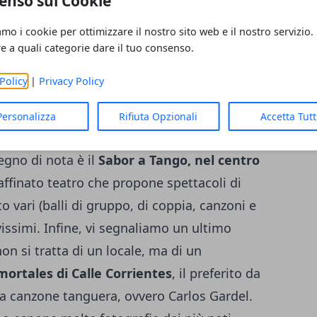
enso sui Cookie
biare potete ballare anche al ritmo africano
n Argentina ancor prima della diffusione del
amo i cookie per ottimizzare il nostro sito web e il nostro servizio.
iavi neri presente nella capitale. Per il
re a quali categorie dare il tuo consenso.
 tango segnaliamo anche il
quartiere di
Policy
|
Privacy Policy
mero Manzi
, uno degli interpreti più celebri
no. Anche il
quartiere dell' Abasto e l'
Personalizza
Rifiuta Opzionali
Accetta Tut
molto ricchi di locali di tango e molto
egno di nota è il
Sabor a Tango, nel centro
 raffinato teatro che propone spettacoli di
vari (balli di gruppo, di coppia, canzoni e
avissimi. Infine, vi segnaliamo un ultimo
on si tratta di un locale, ma di un
nmortales di Calle Corrientes
, il preferito da
lla canzone tanguera, ovvero Carlos Gardel.