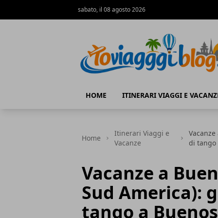
sabato, il 08 agosto 2026
Io Viaggi Blog
HOME
ITINERARI VIAGGI E VACANZ
Itinerari Viaggi e
Vacanze 
Home
Vacanze
di tango
Vacanze a Buen
Sud America): gu
tango a Buenos